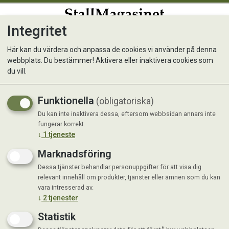
Integritet
0
Här kan du värdera och anpassa de cookies vi använder på denna
webbplats. Du bestämmer! Aktivera eller inaktivera cookies som
Frank`s Kattafor Lyx /
du vill.
Sterilised
Funktionella
(obligatoriska)
Du kan inte inaktivera dessa, eftersom webbsidan annars inte
fungerar korrekt.
↓
1
tjeneste
Marknadsföring
Dessa tjänster behandlar personuppgifter för att visa dig
relevant innehåll om produkter, tjänster eller ämnen som du kan
vara intresserad av.
↓
2
tjenester
Statistik