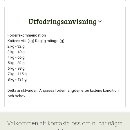
Utfodringsanvisning
Foderrekommendation
Kattens vikt (kg) Daglig mängd (g)
2 kg - 32 g
3 kg - 49 g
4 kg - 66 g
5 kg - 82 g
6 kg - 98 g
7 kg - 115 g
8 kg - 131 g
Detta är riktvärden, Anpassa fodermängden efter kattens kondition
och behov.
Välkommen att kontakta oss om ni har några