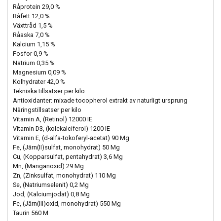
Råprotein 29,0 %
Råfett 12,0 %
Växttråd 1,5 %
Råaska 7,0 %
Kalcium 1,15 %
Fosfor 0,9 %
Natrium 0,35 %
Magnesium 0,09 %
Kolhydrater 42,0 %
Tekniska tillsatser per kilo
Antioxidanter: mixade tocopherol extrakt av naturligt ursprung
Näringstillsatser per kilo
Vitamin A, (Retinol) 12000 IE
Vitamin D3, (kolekalciferol) 1200 IE
Vitamin E, (d-alfa-tokoferyl-acetat) 90 Mg
Fe, (Järn(II)sulfat, monohydrat) 50 Mg
Cu, (Kopparsulfat, pentahydrat) 3,6 Mg
Mn, (Manganoxid) 29 Mg
Zn, (Zinksulfat, monohydrat) 110 Mg
Se, (Natriumselenit) 0,2 Mg
Jod, (Kalciumjodat) 0,8 Mg
Fe, (Järn(III)oxid, monohydrat) 550 Mg
Taurin 560 M