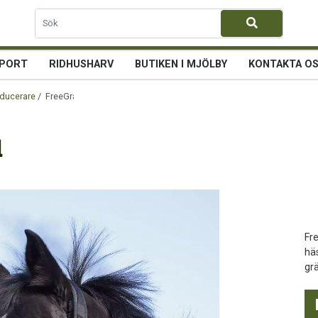
PORT
RIDHUSHARV
BUTIKEN I MJÖLBY
KONTAKTA O
ducerare
/ FreeGraze AirFlow Full
l
Fr
hä
grä