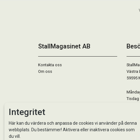
StallMagasinet AB
Besö
Kontakta oss
StallMa
Om oss
Västra 
59595 
Måndag 
Tisdag 
Onsdag 
Integritet
Torsdag
Fredag 
Här kan du värdera och anpassa de cookies vi använder på denna
Lördag 
webbplats. Du bestämmer! Aktivera eller inaktivera cookies som
Se avvi
du vill.