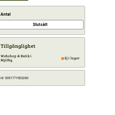
Antal
Slutsålt
Tillgänglighet
Webshop & Butik i
Ej i lager
Mjölby
Id: 5051771923260