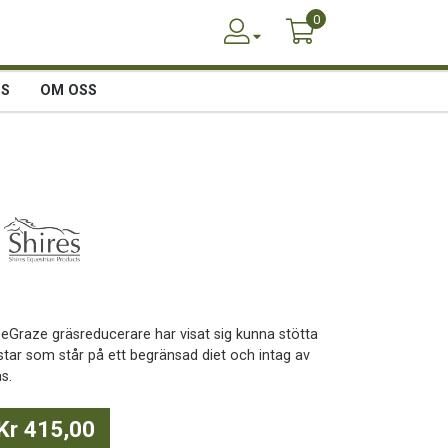
0
SS
OM OSS
eeGraze gräsreducerare har visat sig kunna stötta
star som står på ett begränsad diet och intag av
s.
Kr 415,00