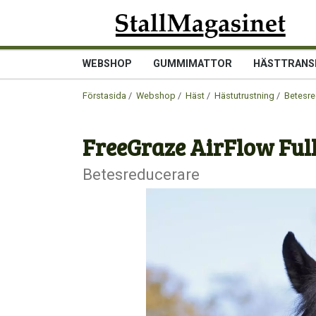
WEBSHOP
GUMMIMATTOR
HÄSTTRANS
Förstasida
/
Webshop
/
Häst
/
Hästutrustning
/
Betesre
FreeGraze AirFlow Ful
Betesreducerare