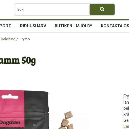
PORT
RIDHUSHARV
BUTIKEN I MJÖLBY
KONTAKTA O
 Belöning
/ Frystorkat snacks av Lamm 50g
Lamm 50g
Fr
la
bel
kr
Ges
Lä