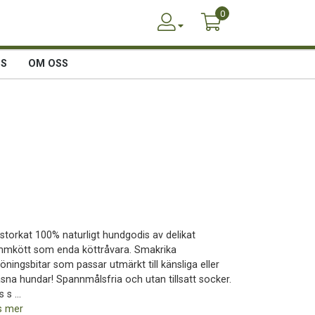
0
SS
OM OSS
ystorkat 100% naturligt hundgodis av delikat
mmkött som enda köttråvara. Smakrika
öningsbitar som passar utmärkt till känsliga eller
äsna hundar! Spannmålsfria och utan tillsatt socker.
 s ...
s mer