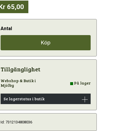
Kr 65,00
Antal
Köp
Tillgänglighet
Webshop & Butik i
På lager
Mjölby
Se lagerstatus i butik
Id: 7312134808036