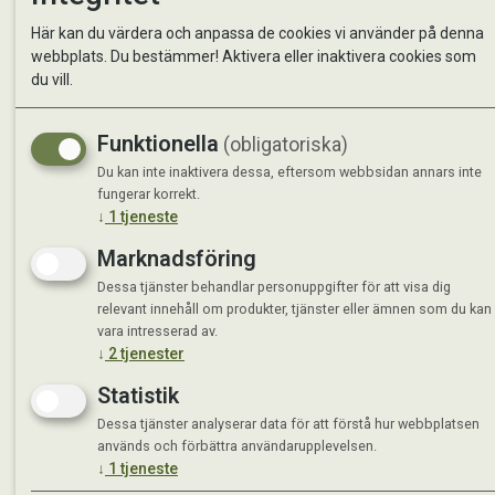
Kontakta oss
StallMa
Här kan du värdera och anpassa de cookies vi använder på denna
Om oss
Västra 
webbplats. Du bestämmer! Aktivera eller inaktivera cookies som
59595 
du vill.
Måndag 
Funktionella
(obligatoriska)
Tisdag 
Onsdag 
Du kan inte inaktivera dessa, eftersom webbsidan annars inte
Torsdag
fungerar korrekt.
↓
1
tjeneste
Fredag 
Lördag 
Marknadsföring
Se avvi
Dessa tjänster behandlar personuppgifter för att visa dig
relevant innehåll om produkter, tjänster eller ämnen som du kan
vara intresserad av.
↓
2
tjenester
Statistik
Dessa tjänster analyserar data för att förstå hur webbplatsen
används och förbättra användarupplevelsen.
↓
1
tjeneste