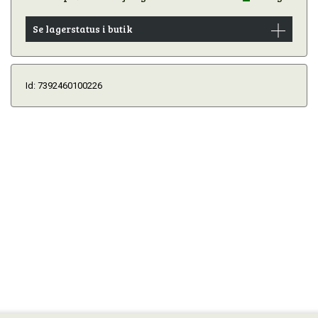
Se lagerstatus i butik
Id: 7392460100226