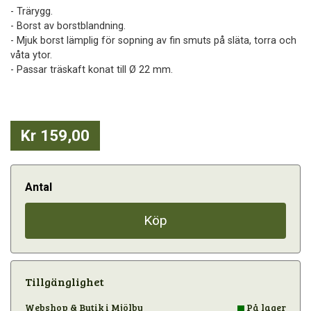
- Trärygg.
- Borst av borstblandning.
- Mjuk borst lämplig för sopning av fin smuts på släta, torra och
våta ytor.
- Passar träskaft konat till Ø 22 mm.
Kr 159,00
Antal
Köp
Tillgänglighet
Webshop & Butik i Mjölby
På lager