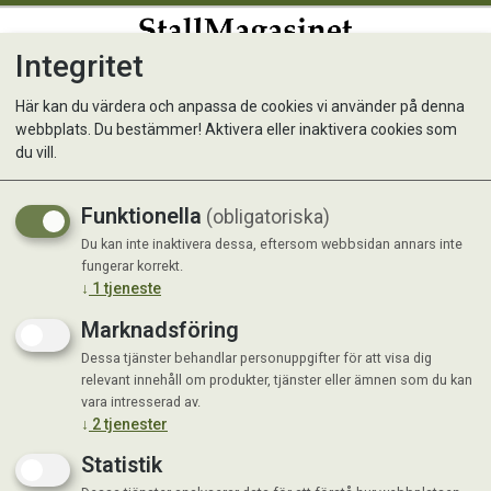
Integritet
0
Här kan du värdera och anpassa de cookies vi använder på denna
webbplats. Du bestämmer! Aktivera eller inaktivera cookies som
Gorilla Borste 50cm Silver
du vill.
Funktionella
(obligatoriska)
Du kan inte inaktivera dessa, eftersom webbsidan annars inte
fungerar korrekt.
↓
1
tjeneste
Marknadsföring
Dessa tjänster behandlar personuppgifter för att visa dig
relevant innehåll om produkter, tjänster eller ämnen som du kan
vara intresserad av.
↓
2
tjenester
Statistik