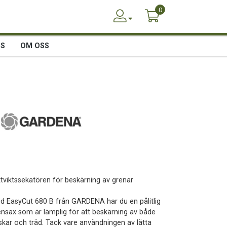
0
SS
OM OSS
ttviktssekatören för beskärning av grenar
d EasyCut 680 B från GARDENA har du en pålitlig
ensax som är lämplig för att beskärning av både
skar och träd. Tack vare användningen av lätta