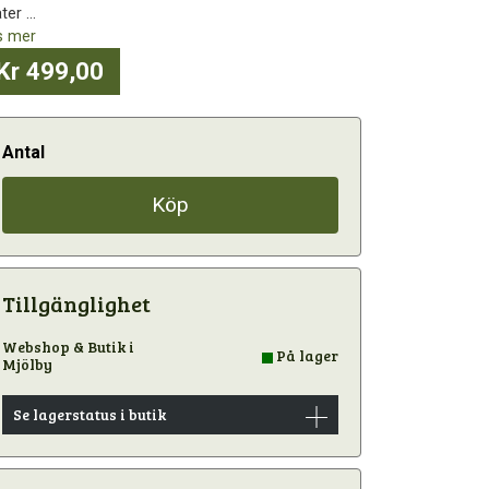
er ...
s mer
Kr 499,00
Antal
Köp
Tillgänglighet
Webshop & Butik i
På lager
Mjölby
Se lagerstatus i butik