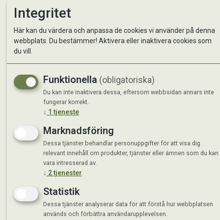
Integritet
Kontakta oss
StallMa
Här kan du värdera och anpassa de cookies vi använder på denna
Om oss
Västra 
webbplats. Du bestämmer! Aktivera eller inaktivera cookies som
59595 
du vill.
Måndag 
Tisdag 
Funktionella
(obligatoriska)
Onsdag 
Du kan inte inaktivera dessa, eftersom webbsidan annars inte
Torsdag
fungerar korrekt.
Fredag 
↓
1
tjeneste
Lördag 
Se avvi
Marknadsföring
Dessa tjänster behandlar personuppgifter för att visa dig
relevant innehåll om produkter, tjänster eller ämnen som du kan
vara intresserad av.
↓
2
tjenester
Statistik
Dessa tjänster analyserar data för att förstå hur webbplatsen
används och förbättra användarupplevelsen.