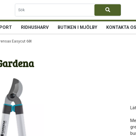
PORT
RIDHUSHARV
BUTIKEN I MJÖLBY
KONTAKTA O
rensax Easycut 680B Gardena
 Gardena
Lä
Me
gr
bu