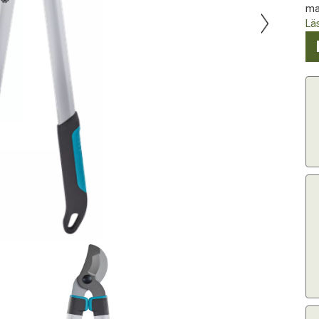
mat
Lä