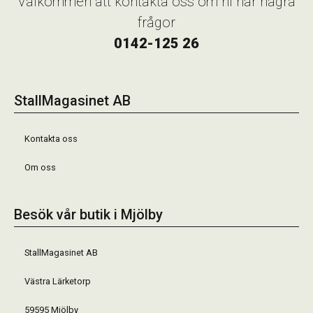
Välkommen att kontakta oss om ni har några
frågor
0142-125 26
StallMagasinet AB
Kontakta oss
Om oss
Besök vår butik i Mjölby
StallMagasinet AB
Västra Lärketorp
59595 Mjölby