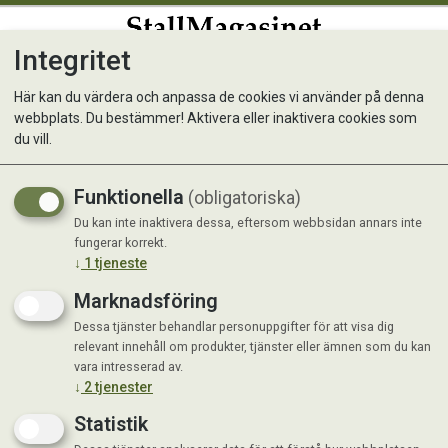
Integritet
0
Här kan du värdera och anpassa de cookies vi använder på denna
webbplats. Du bestämmer! Aktivera eller inaktivera cookies som
Grimma med Reflexband
du vill.
Funktionella
(obligatoriska)
Du kan inte inaktivera dessa, eftersom webbsidan annars inte
fungerar korrekt.
↓
1
tjeneste
Marknadsföring
Dessa tjänster behandlar personuppgifter för att visa dig
relevant innehåll om produkter, tjänster eller ämnen som du kan
vara intresserad av.
↓
2
tjenester
Statistik