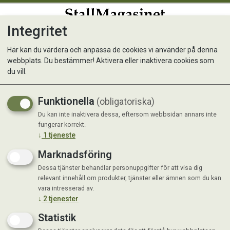
Integritet
0
Här kan du värdera och anpassa de cookies vi använder på denna
webbplats. Du bestämmer! Aktivera eller inaktivera cookies som
Grimskaft i cushion web m
du vill.
kedja Svart
Funktionella
(obligatoriska)
Du kan inte inaktivera dessa, eftersom webbsidan annars inte
fungerar korrekt.
↓
1
tjeneste
Marknadsföring
Dessa tjänster behandlar personuppgifter för att visa dig
relevant innehåll om produkter, tjänster eller ämnen som du kan
vara intresserad av.
↓
2
tjenester
Statistik