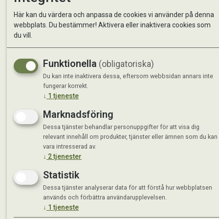
Kontakta oss
StallMa
Här kan du värdera och anpassa de cookies vi använder på denna
Om oss
Västra 
webbplats. Du bestämmer! Aktivera eller inaktivera cookies som
59595 
du vill.
Måndag 
Funktionella
(obligatoriska)
Tisdag 
Onsdag 
Du kan inte inaktivera dessa, eftersom webbsidan annars inte
Torsdag
fungerar korrekt.
↓
1
tjeneste
Fredag 
Lördag 
Marknadsföring
Se avvi
Dessa tjänster behandlar personuppgifter för att visa dig
relevant innehåll om produkter, tjänster eller ämnen som du kan
vara intresserad av.
↓
2
tjenester
Statistik
Dessa tjänster analyserar data för att förstå hur webbplatsen
används och förbättra användarupplevelsen.
↓
1
tjeneste