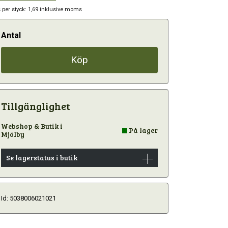
s per styck: 1,69 inklusive moms
Antal
Köp
Tillgänglighet
Webshop & Butik i
På lager
Mjölby
Se lagerstatus i butik
Id: 5038006021021