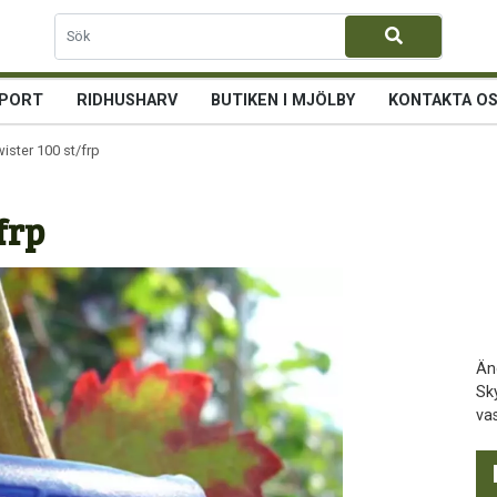
PORT
RIDHUSHARV
BUTIKEN I MJÖLBY
KONTAKTA O
ister 100 st/frp
frp
Än
Sk
va