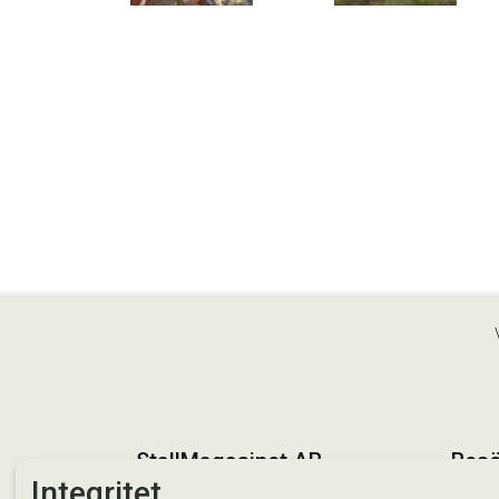
StallMagasinet AB
Besö
Integritet