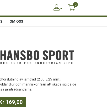
0
SS
OM OSS
dförslutning av järntråd (2,00-3,25 mm).
yddar djur och människor från att skada sig på de
ssa järntrådsändarna.
Kr 169,00