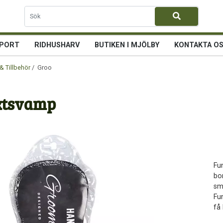
PORT
RIDHUSHARV
BUTIKEN I MJÖLBY
KONTAKTA O
& Tillbehör
/ Grooming Sponge / Ryktsvamp
ktsvamp
Fun
bo
sm
Fu
få 