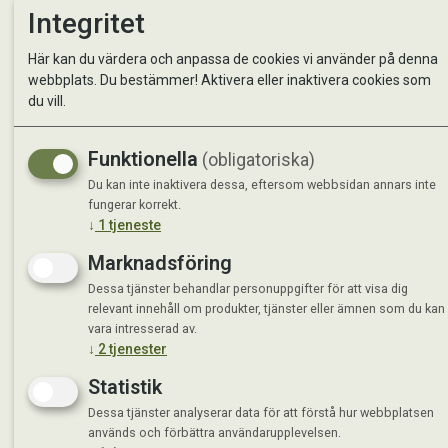
Integritet
Kontakta oss
StallMa
Här kan du värdera och anpassa de cookies vi använder på denna
Om oss
Västra 
webbplats. Du bestämmer! Aktivera eller inaktivera cookies som
59595 
du vill.
Måndag 
Tisdag 
Funktionella
(obligatoriska)
Onsdag 
Du kan inte inaktivera dessa, eftersom webbsidan annars inte
Torsdag
fungerar korrekt.
Fredag 
↓
1
tjeneste
Lördag 
Se avvi
Marknadsföring
Dessa tjänster behandlar personuppgifter för att visa dig
relevant innehåll om produkter, tjänster eller ämnen som du kan
vara intresserad av.
↓
2
tjenester
Statistik
Dessa tjänster analyserar data för att förstå hur webbplatsen
används och förbättra användarupplevelsen.