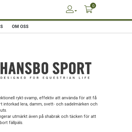
0
SS
OM OSS
ktionell rykt-svamp, effektiv att använda för att få
rt intorkad lera, damm, svett- och sadelmärken och
uts.
ngerar utmärkt även på shabrak och täcken för att
bort fällpäls.