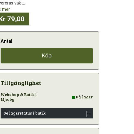
ereras vak ...
s mer
Kr 79,00
Antal
Köp
Tillgänglighet
Webshop & Butik i
På lager
Mjölby
Se lagerstatus i butik