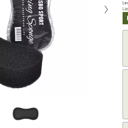
Lev
Lä