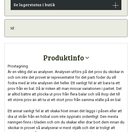
Se lagerstatus i butik
Id:
Produktinfo
Provtagning
Är en viktig del av analysen. Analysen utförs på det prov du skickar in
och om inte det provet är representativt för det parti foder du vill
fodra med är inte analysen det heller. Ett vanligt fel är att bara ta ett
prov från en bal. Då är risken att man missar variationen i partiet. Det
är alltid bättre att plocka ut prov från flera balar och slå ihop det till
ett större prov än att ta ut ett stort prov från samma ställe på en bal.
Ett annat vanligt fel är att skaka höet innan det läggs i påsen eller att
dra ut strån från en höbal som inte öppnats ordentligt. Den mesta
näringen finns i bladen och om du skakar eller drar bort dem innan du
skickar in provet så analyserar vi mest stjälk och det är troligt att