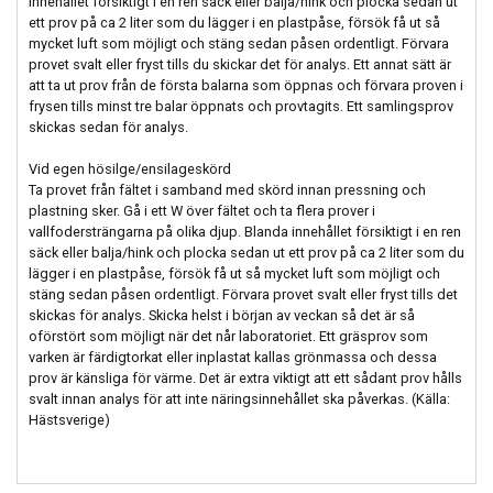
innehållet försiktigt i en ren säck eller balja/hink och plocka sedan ut
ett prov på ca 2 liter som du lägger i en plastpåse, försök få ut så
mycket luft som möjligt och stäng sedan påsen ordentligt. Förvara
provet svalt eller fryst tills du skickar det för analys. Ett annat sätt är
att ta ut prov från de första balarna som öppnas och förvara proven i
frysen tills minst tre balar öppnats och provtagits. Ett samlingsprov
skickas sedan för analys.
Vid egen hösilge/ensilageskörd
Ta provet från fältet i samband med skörd innan pressning och
plastning sker. Gå i ett W över fältet och ta flera prover i
vallfodersträngarna på olika djup. Blanda innehållet försiktigt i en ren
säck eller balja/hink och plocka sedan ut ett prov på ca 2 liter som du
lägger i en plastpåse, försök få ut så mycket luft som möjligt och
stäng sedan påsen ordentligt. Förvara provet svalt eller fryst tills det
skickas för analys. Skicka helst i början av veckan så det är så
oförstört som möjligt när det når laboratoriet. Ett gräsprov som
varken är färdigtorkat eller inplastat kallas grönmassa och dessa
prov är känsliga för värme. Det är extra viktigt att ett sådant prov hålls
svalt innan analys för att inte näringsinnehållet ska påverkas. (Källa:
Hästsverige)