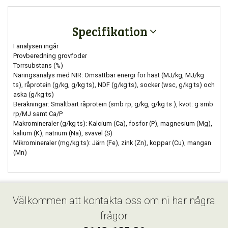
Specifikation
I analysen ingår
Provberedning grovfoder
Torrsubstans (%)
Näringsanalys med NIR: Omsättbar energi för häst (MJ/kg, MJ/kg
ts), råprotein (g/kg, g/kg ts), NDF (g/kg ts), socker (wsc, g/kg ts) och
aska (g/kg ts)
Beräkningar: Smältbart råprotein (smb rp, g/kg, g/kg ts ), kvot: g smb
rp/MJ samt Ca/P
Makromineraler (g/kg ts): Kalcium (Ca), fosfor (P), magnesium (Mg),
kalium (K), natrium (Na), svavel (S)
Mikromineraler (mg/kg ts): Järn (Fe), zink (Zn), koppar (Cu), mangan
(Mn)
Välkommen att kontakta oss om ni har några
frågor