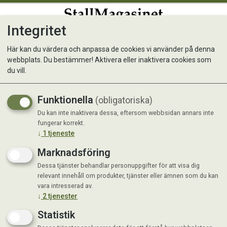
Integritet
0
Här kan du värdera och anpassa de cookies vi använder på denna
webbplats. Du bestämmer! Aktivera eller inaktivera cookies som
Grovfoderanalys B, MJ-
du vill.
smbrp-socker-Ca-P-mfl.
Funktionella
(obligatoriska)
Du kan inte inaktivera dessa, eftersom webbsidan annars inte
fungerar korrekt.
↓
1
tjeneste
Marknadsföring
Dessa tjänster behandlar personuppgifter för att visa dig
relevant innehåll om produkter, tjänster eller ämnen som du kan
vara intresserad av.
↓
2
tjenester
Statistik