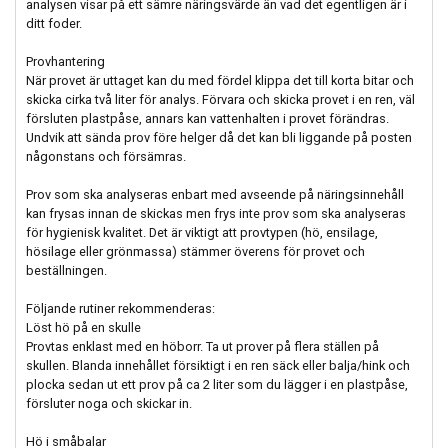
analysen visar på ett sämre näringsvärde än vad det egentligen är i
ditt foder.
Provhantering
När provet är uttaget kan du med fördel klippa det till korta bitar och
skicka cirka två liter för analys. Förvara och skicka provet i en ren, väl
försluten plastpåse, annars kan vattenhalten i provet förändras.
Undvik att sända prov före helger då det kan bli liggande på posten
någonstans och försämras.
Prov som ska analyseras enbart med avseende på näringsinnehåll
kan frysas innan de skickas men frys inte prov som ska analyseras
för hygienisk kvalitet. Det är viktigt att provtypen (hö, ensilage,
hösilage eller grönmassa) stämmer överens för provet och
beställningen.
Följande rutiner rekommenderas:
Löst hö på en skulle
Provtas enklast med en höborr. Ta ut prover på flera ställen på
skullen. Blanda innehållet försiktigt i en ren säck eller balja/hink och
plocka sedan ut ett prov på ca 2 liter som du lägger i en plastpåse,
försluter noga och skickar in.
Hö i småbalar