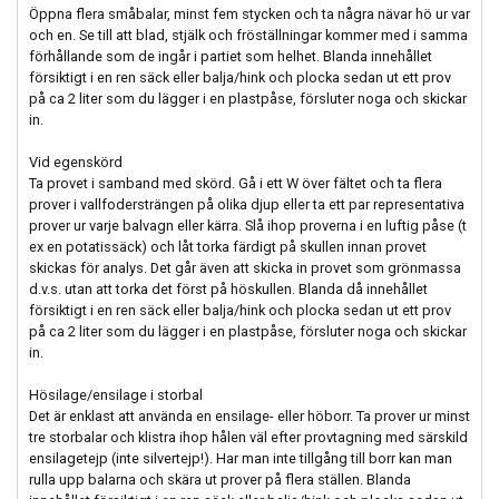
Öppna flera småbalar, minst fem stycken och ta några nävar hö ur var
och en. Se till att blad, stjälk och fröställningar kommer med i samma
förhållande som de ingår i partiet som helhet. Blanda innehållet
försiktigt i en ren säck eller balja/hink och plocka sedan ut ett prov
på ca 2 liter som du lägger i en plastpåse, försluter noga och skickar
in.
Vid egenskörd
Ta provet i samband med skörd. Gå i ett W över fältet och ta flera
prover i vallfodersträngen på olika djup eller ta ett par representativa
prover ur varje balvagn eller kärra. Slå ihop proverna i en luftig påse (t
ex en potatissäck) och låt torka färdigt på skullen innan provet
skickas för analys. Det går även att skicka in provet som grönmassa
d.v.s. utan att torka det först på höskullen. Blanda då innehållet
försiktigt i en ren säck eller balja/hink och plocka sedan ut ett prov
på ca 2 liter som du lägger i en plastpåse, försluter noga och skickar
in.
Hösilage/ensilage i storbal
Det är enklast att använda en ensilage- eller höborr. Ta prover ur minst
tre storbalar och klistra ihop hålen väl efter provtagning med särskild
ensilagetejp (inte silvertejp!). Har man inte tillgång till borr kan man
rulla upp balarna och skära ut prover på flera ställen. Blanda