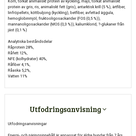
Korn, torkat animaliskt protein av kyckling, majs, torkat animaliskt
protein av gris, ris, animaliskt fett (gris), antarktisk krill (5 %), ärtfiber,
linfröpellets, köttbuljong (kyckling), betfiber, avfettad äggula,
hemoglobinmjöl, fruktooligosackarider (FOS (0,5 %)),
mannanoligosackarider (MOS (0,3 %)), kaliumklorid, ?-glukaner från
jäst (0,1 %)
Analytiska beståndsdelar
Råprotein 28%,
Råfett 12%,
NFE (kolhydrater) 40%,
Råfiber 4,1%,
Råaska 5,2%,
Vatten 11%
Utfodringsanvisning
Utfodringsanvisningar
Energi- och näringsinnehåll är anpassat för äldre hundar från 7 års