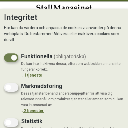
Integritet
0
Här kan du värdera och anpassa de cookies vi använder på denna
webbplats. Du bestämmer! Aktivera eller inaktivera cookies som
Halsband Flash Led
du vill.
Halsband med fast eller blinkande sken
Funktionella
(obligatoriska)
Du kan inte inaktivera dessa, eftersom webbsidan annars inte
fungerar korrekt.
↓
1
tjeneste
Marknadsföring
Dessa tjänster behandlar personuppgifter för att visa dig
relevant innehåll om produkter, tjänster eller ämnen som du kan
vara intresserad av.
↓
2
tjenester
Statistik