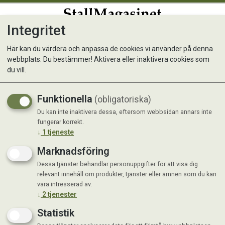
Integritet
0
Här kan du värdera och anpassa de cookies vi använder på denna
webbplats. Du bestämmer! Aktivera eller inaktivera cookies som
Halsband m kedja Lila
du vill.
Funktionella
(obligatoriska)
Du kan inte inaktivera dessa, eftersom webbsidan annars inte
fungerar korrekt.
↓
1
tjeneste
Marknadsföring
Dessa tjänster behandlar personuppgifter för att visa dig
relevant innehåll om produkter, tjänster eller ämnen som du kan
vara intresserad av.
↓
2
tjenester
Statistik