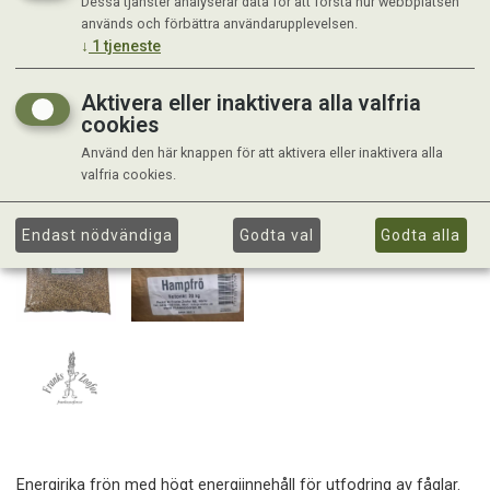
Dessa tjänster analyserar data för att förstå hur webbplatsen
används och förbättra användarupplevelsen.
↓
1
tjeneste
Aktivera eller inaktivera alla valfria
cookies
Använd den här knappen för att aktivera eller inaktivera alla
valfria cookies.
Endast nödvändiga
Godta val
Godta alla
Energirika frön med högt energiinnehåll för utfodring av fåglar.