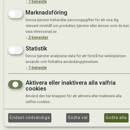
↓
1
tjeneste
Marknadsföring
Dessa tjänster behandlar personuppgifter för att visa dig
relevant innehåll om produkter, tjänster eller ämnen som du kan
vara intresserad av.
↓
2
tjenester
Statistik
Dessa tjänster analyserar data för att förstå hur webbplatsen
används och förbättra användarupplevelsen.
↓
1
tjeneste
Aktivera eller inaktivera alla valfria
cookies
Använd den här knappen för att aktivera eller inaktivera alla
valfria cookies.
Endast nödvändiga
Godta val
Godta alla
©