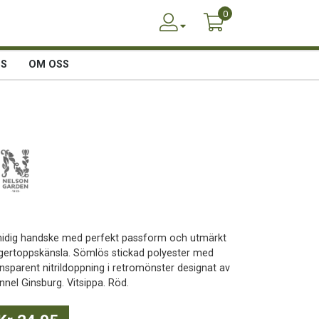
0
SS
OM OSS
idig handske med perfekt passform och utmärkt
ngertoppskänsla. Sömlös stickad polyester med
ansparent nitrildoppning i retromönster designat av
nnel Ginsburg. Vitsippa. Röd.