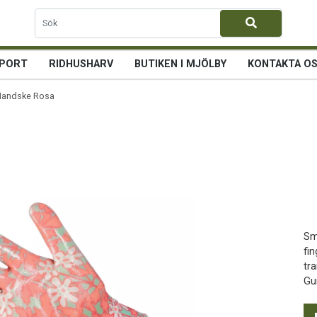
PORT
RIDHUSHARV
BUTIKEN I MJÖLBY
KONTAKTA O
andske Rosa
Sm
fi
tr
Gu