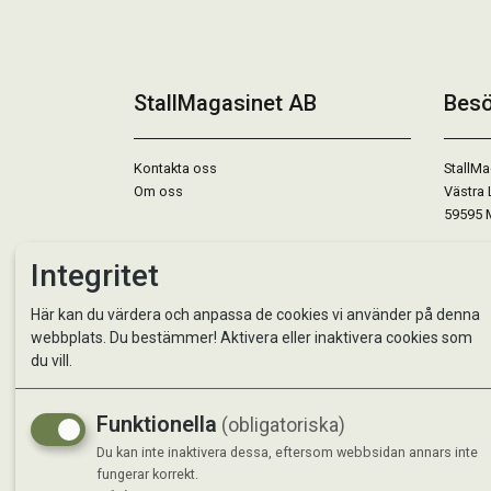
StallMagasinet AB
Besö
Kontakta oss
StallMa
Om oss
Västra 
59595 
Måndag 
Integritet
Tisdag 
Onsdag 
Här kan du värdera och anpassa de cookies vi använder på denna
Torsdag
webbplats. Du bestämmer! Aktivera eller inaktivera cookies som
Fredag 
du vill.
Lördag 
Se avvi
Funktionella
(obligatoriska)
Du kan inte inaktivera dessa, eftersom webbsidan annars inte
fungerar korrekt.