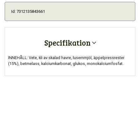
Id: 7312135843661
Specifikation
INNEHÅLL: Vete, kli av skalad havre, lusernmjöl, äppelpressrester
(15%), betmelass, kalciumkarbonat, glukos, monokalciumfosfat.