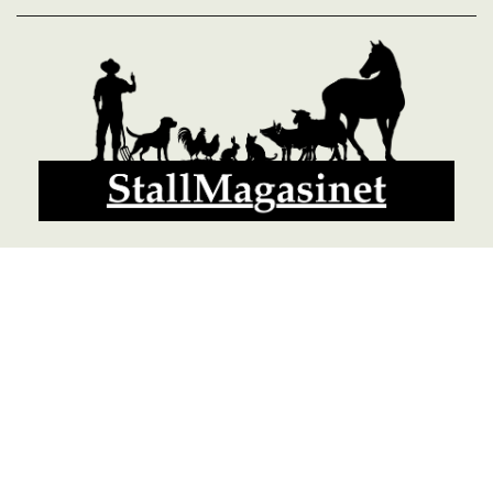
© 2026 StallMagasinet AB, Västra Lärketorp, 59595 MJÖLBY,
Sverige 0142-12526
Org. 556952-5677
Powered by Proline