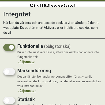
Integritet
0
Här kan du värdera och anpassa de cookies vi använder på denna
webbplats. Du bestämmer! Aktivera eller inaktivera cookies som
Hästleksak 'Äpple' i mocka
du vill.
Leksak/gosedjur till häst
Funktionella
(obligatoriska)
Du kan inte inaktivera dessa, eftersom webbsidan annars inte
fungerar korrekt.
↓
1
tjeneste
Marknadsföring
Dessa tjänster behandlar personuppgifter för att visa dig
relevant innehåll om produkter, tjänster eller ämnen som du kan
vara intresserad av.
↓
2
tjenester
Statistik