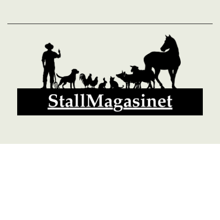
© 2026 StallMagasinet AB, Västra Lärketorp, 59595 MJÖLBY,
Sverige 0142-12526
Org. 556952-5677
Powered by Proline