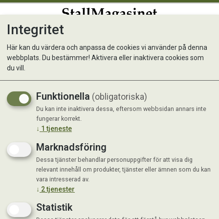
Integritet
0
Här kan du värdera och anpassa de cookies vi använder på denna
webbplats. Du bestämmer! Aktivera eller inaktivera cookies som
Heavy Food Bowl, rostfri
du vill.
Funktionella
(obligatoriska)
Du kan inte inaktivera dessa, eftersom webbsidan annars inte
fungerar korrekt.
↓
1
tjeneste
Marknadsföring
Dessa tjänster behandlar personuppgifter för att visa dig
relevant innehåll om produkter, tjänster eller ämnen som du kan
vara intresserad av.
↓
2
tjenester
Statistik