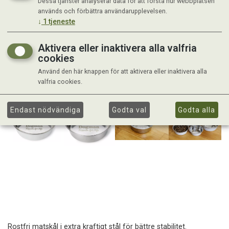
Dessa tjänster analyserar data för att förstå hur webbplatsen
används och förbättra användarupplevelsen.
↓
1
tjeneste
Aktivera eller inaktivera alla valfria
cookies
Använd den här knappen för att aktivera eller inaktivera alla
valfria cookies.
Endast nödvändiga
Godta val
Godta alla
Rostfri matskål i extra kraftigt stål för bättre stabilitet.