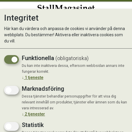
Integritet
0
Här kan du värdera och anpassa de cookies vi använder på denna
webbplats. Du bestämmer! Aktivera eller inaktivera cookies som
Hestra Driver HD Winter
du vill.
Vinterhandske i impregnerat nötläder!
Funktionella
(obligatoriska)
Du kan inte inaktivera dessa, eftersom webbsidan annars inte
fungerar korrekt.
↓
1
tjeneste
Marknadsföring
Dessa tjänster behandlar personuppgifter för att visa dig
relevant innehåll om produkter, tjänster eller ämnen som du kan
vara intresserad av.
↓
2
tjenester
Statistik