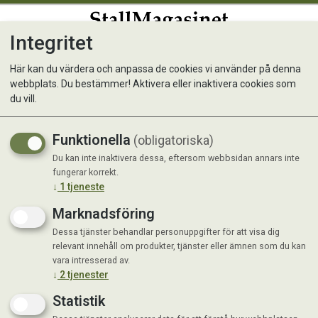
Integritet
0
Här kan du värdera och anpassa de cookies vi använder på denna
webbplats. Du bestämmer! Aktivera eller inaktivera cookies som
HippoBas Fibergi 15 kg
du vill.
Funktionella
(obligatoriska)
Du kan inte inaktivera dessa, eftersom webbsidan annars inte
fungerar korrekt.
↓
1
tjeneste
Marknadsföring
Dessa tjänster behandlar personuppgifter för att visa dig
relevant innehåll om produkter, tjänster eller ämnen som du kan
vara intresserad av.
↓
2
tjenester
Statistik