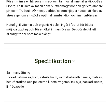
För att främja en hälsosam mag- och tarmkanal innehåller HippoBas
Fibergi en tillsats av maerl som buffrar magsyror och ger ett jämnare
pH samt TruEquine® – en postbiotika som hjälper hästar att klara av
stress genom att stödja optimal tarmfunktion och immunförsvar.
Naturligt E-vitamin och organiskt selen ingår i fodret för bästa
möjliga upptag och för ett ökat immunförsvar. Det gör det till ett
allsidigt foder som räcker långt.
Specifikation
Sammansättning
Torkad betmassa, korn, vetekli, halm, värmebehandlad majs, melass,
hetluftstorkad och pelleterad lusern, vegetabilisk olja, hackad lusern,
linfröexpeller.