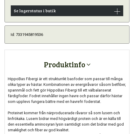
Se lagerstatus i butik
Id: 7331945819536
Produktinfo
HippoBas Fibergi är ett strukturrikt basfoder som passar till många
olika typer av hästar. Kombinationen av energiråvaror såsom betfiber,
spannmål och fett gör HippoBas Fibergi till ett välbalanserat
färdigfoder. Fodret innehåller ingen havre och passar därför hästar
som upplevs fungera bättre med en havrefri foderstat.
Proteinet kommer från närproducerade råvaror så som lusern och
linfrökaka. Lusern bidrar med högvärdigt protein och är en källa till
den essentiella aminosyran lysin samtidigt som det bidrar med god
smaklighet och fiber av god kvalitet.