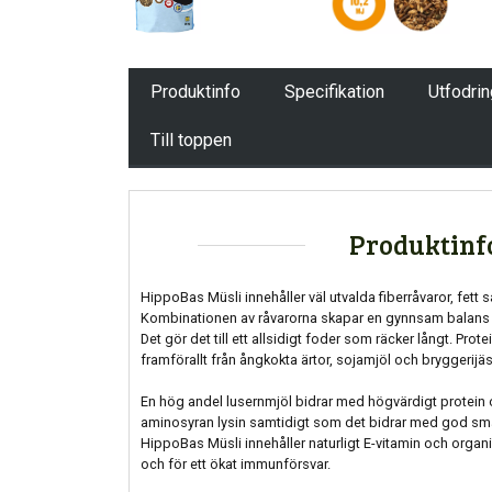
Produktinfo
Specifikation
Utfodri
Till toppen
Produktinf
HippoBas Müsli innehåller väl utvalda fiberråvaror, fet
Kombinationen av råvarorna skapar en gynnsam balans me
Det gör det till ett allsidigt foder som räcker långt. Pro
framförallt från ångkokta ärtor, sojamjöl och bryggerijäs
En hög andel lusernmjöl bidrar med högvärdigt protein och
aminosyran lysin samtidigt som det bidrar med god smak
HippoBas Müsli innehåller naturligt E-vitamin och organ
och för ett ökat immunförsvar.