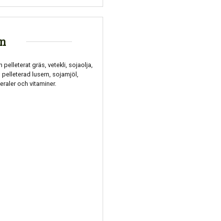
on
pelleterat gräs, vetekli, sojaolja,
 pelleterad lusern, sojamjöl,
neraler och vitaminer.