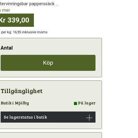
tervinningsbar papperssäck ...
s mer
Kr 339,00
s per kg: 16,95 inklusive moms
Antal
Köp
Tillgänglighet
Butik i Mjölby
På lager
Se lagerstatus i butik