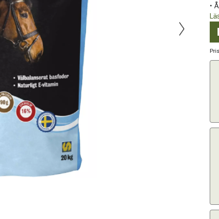
• Å
Lä
Pri