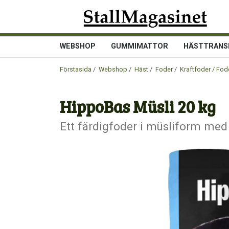
WEBSHOP
GUMMIMATTOR
HÄSTTRANS
Förstasida
/
Webshop
/
Häst
/
Foder
/
Kraftfoder / Fod
HippoBas Müsli 20 kg
Ett färdigfoder i müsliform med