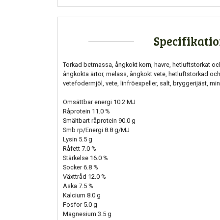
Specifikati
Torkad betmassa, ångkokt korn, havre, hetluftstorkat och 
ångkokta ärtor, melass, ångkokt vete, hetluftstorkad och
vetefodermjöl, vete, linfröexpeller, salt, bryggerijäst, mi
Omsättbar energi 10.2 MJ
Råprotein 11.0 %
Smältbart råprotein 90.0 g
Smb rp/Energi 8.8 g/MJ
Lysin 5.5 g
Råfett 7.0 %
Stärkelse 16.0 %
Socker 6.8 %
Växttråd 12.0 %
Aska 7.5 %
Kalcium 8.0 g
Fosfor 5.0 g
Magnesium 3.5 g