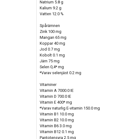
Natrium 5.8 g
Kalium 9.2 g
Vatten 12.0 %
Spårämnen
Zink 100 mg
Mangan 65 mg
Koppar 40 mg
Jod 0.7 mg
Kobolt 0.1 mg
Järn 75 mg
Selen 0,4* mg
*Varav selenjäst 0.2 mg
Vitaminer
Vitamin A 7000.0 IE
Vitamin D 700.0 IE
Vitamin E 400* mg
*Varav naturlig E-vitamin 150.0 mg
Vitamin B1 10.0 mg
Vitamin B2 10.0 mg
Vitamin B6 3.0 mg
Vitamin B12 0.1 mg
Pantotensyra 2.5 mg