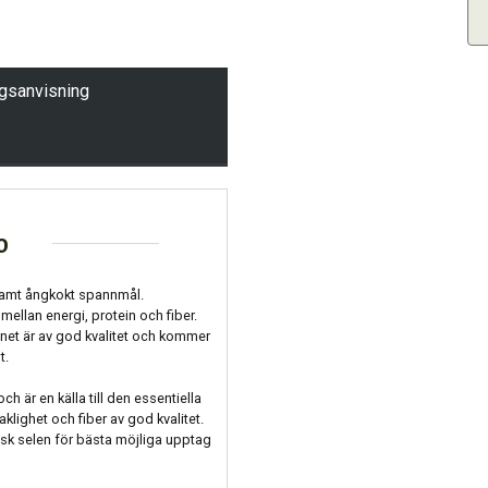
ngsanvisning
o
t samt ångkokt spannmål.
llan energi, protein och fiber.
teinet är av god kvalitet och kommer
t.
 är en källa till den essentiella
lighet och fiber av god kvalitet.
isk selen för bästa möjliga upptag