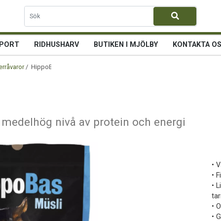
PORT
RIDHUSHARV
BUTIKEN I MJÖLBY
KONTAKTA O
erråvaror
/ HippoBas Müsli 20 kg
 medelhög nivå av protein och energi
• 
• 
• 
ta
• O
• 