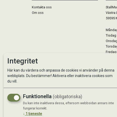
Kontakta oss
StallMa
Om oss
Västra 
59595 
Måndag 
Tisdag 
Onsdag 
Torsdag
Fredag 
Lördag 
Integritet
Se avvi
Här kan du värdera och anpassa de cookies vi använder på denna
webbplats. Du bestämmer! Aktivera eller inaktivera cookies som
du vill.
Funktionella
(obligatoriska)
Du kan inte inaktivera dessa, eftersom webbsidan annars inte
fungerar korrekt.
↓
1
tjeneste