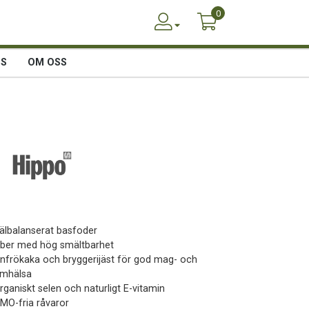
0
SS
OM OSS
Välbalanserat basfoder
Fiber med hög smältbarhet
Linfrökaka och bryggerijäst för god mag- och
rmhälsa
rganiskt selen och naturligt E-vitamin
GMO-fria råvaror