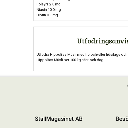
Folsyra 2.0 mg
Niacin 10.0 mg
Biotin 0.1 mg
Utfodringsanvi
Utfodra HippoBas Müsli med hö och/eller hösilage och va
HippoBas Müsli per 100 kg häst och dag.
StallMagasinet AB
Besö