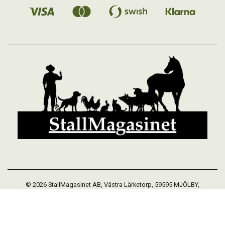
© 2026 StallMagasinet AB, Västra Lärketorp, 59595 MJÖLBY,
Sverige 0142-12526
Org. 556952-5677
Powered by Proline