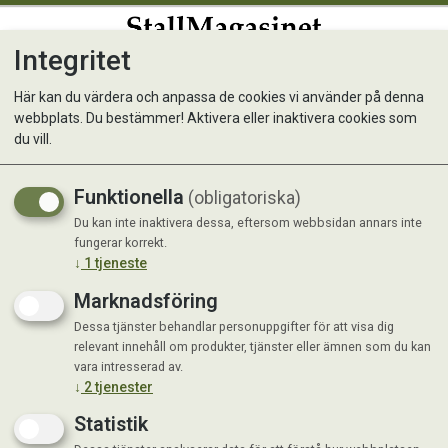
Integritet
0
Här kan du värdera och anpassa de cookies vi använder på denna
webbplats. Du bestämmer! Aktivera eller inaktivera cookies som
HippoPepp 2 kg
du vill.
Kompletteringsfoder till häst
Funktionella
(obligatoriska)
Du kan inte inaktivera dessa, eftersom webbsidan annars inte
fungerar korrekt.
↓
1
tjeneste
Marknadsföring
Dessa tjänster behandlar personuppgifter för att visa dig
relevant innehåll om produkter, tjänster eller ämnen som du kan
vara intresserad av.
↓
2
tjenester
Statistik