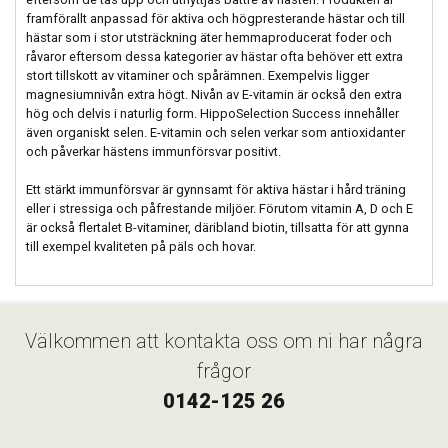
framförallt anpassad för aktiva och högpresterande hästar och till
hästar som i stor utsträckning äter hemmaproducerat foder och
råvaror eftersom dessa kategorier av hästar ofta behöver ett extra
stort tillskott av vitaminer och spårämnen. Exempelvis ligger
magnesiumnivån extra högt. Nivån av E-vitamin är också den extra
hög och delvis i naturlig form. HippoSelection Success innehåller
även organiskt selen. E-vitamin och selen verkar som antioxidanter
och påverkar hästens immunförsvar positivt.
Ett stärkt immunförsvar är gynnsamt för aktiva hästar i hård träning
eller i stressiga och påfrestande miljöer. Förutom vitamin A, D och E
är också flertalet B-vitaminer, däribland biotin, tillsatta för att gynna
till exempel kvaliteten på päls och hovar.
Välkommen att kontakta oss om ni har några
frågor
0142-125 26