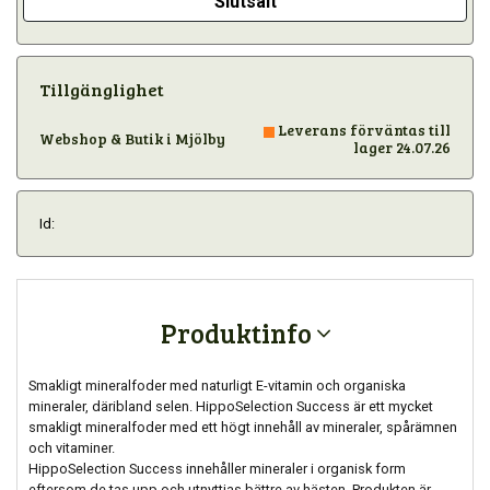
Slutsålt
Tillgänglighet
Leverans förväntas till
Webshop & Butik i Mjölby
lager 24.07.26
Id:
Produktinfo
Smakligt mineralfoder med naturligt E-vitamin och organiska
mineraler, däribland selen. HippoSelection Success är ett mycket
smakligt mineralfoder med ett högt innehåll av mineraler, spårämnen
och vitaminer.
HippoSelection Success innehåller mineraler i organisk form
eftersom de tas upp och utnyttjas bättre av hästen. Produkten är