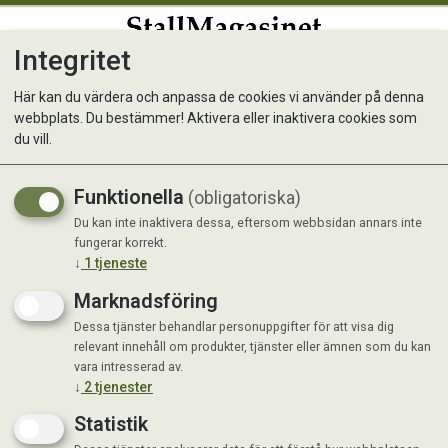
Integritet
0
Här kan du värdera och anpassa de cookies vi använder på denna
webbplats. Du bestämmer! Aktivera eller inaktivera cookies som
HippoSelection SUCCESS
du vill.
Pellets
Funktionella
(obligatoriska)
Ett mycket smakligt mineralfoder med
Du kan inte inaktivera dessa, eftersom webbsidan annars inte
fungerar korrekt.
ett högt innehåll av mineraler,
↓
1
tjeneste
spårämnen och vitaminer.
Marknadsföring
Dessa tjänster behandlar personuppgifter för att visa dig
relevant innehåll om produkter, tjänster eller ämnen som du kan
vara intresserad av.
↓
2
tjenester
Statistik