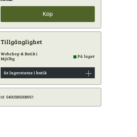
Köp
Tillgänglighet
Webshop & Butik i
På lager
Mjölby
Se lagerstatus i butik
Id: 5400585008951