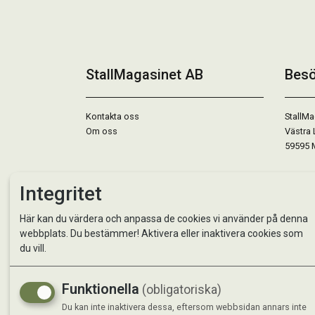
StallMagasinet AB
Besö
Kontakta oss
StallMa
Om oss
Västra 
59595 
Måndag 
Integritet
Tisdag 
Onsdag 
Här kan du värdera och anpassa de cookies vi använder på denna
Torsdag
webbplats. Du bestämmer! Aktivera eller inaktivera cookies som
Fredag 
du vill.
Lördag 
Se avvi
Funktionella
(obligatoriska)
Du kan inte inaktivera dessa, eftersom webbsidan annars inte