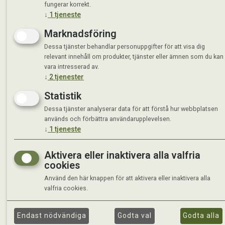
fungerar korrekt.
↓
1
tjeneste
Marknadsföring
Dessa tjänster behandlar personuppgifter för att visa dig
relevant innehåll om produkter, tjänster eller ämnen som du kan
vara intresserad av.
↓
2
tjenester
Statistik
Dessa tjänster analyserar data för att förstå hur webbplatsen
används och förbättra användarupplevelsen.
↓
1
tjeneste
Aktivera eller inaktivera alla valfria
cookies
Använd den här knappen för att aktivera eller inaktivera alla
valfria cookies.
Endast nödvändiga
Godta val
Godta alla
©