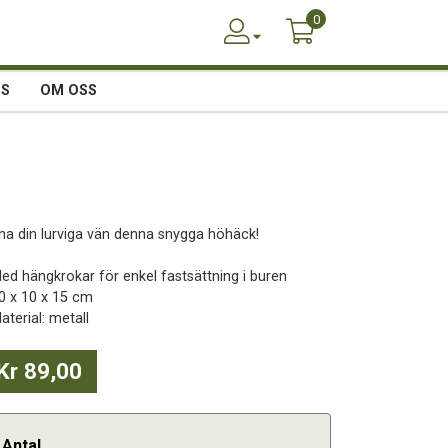
0
SS
OM OSS
na din lurviga vän denna snygga höhäck!
Med hängkrokar för enkel fastsättning i buren
30 x 10 x 15 cm
aterial: metall
Kr 89,00
Antal