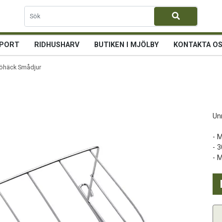
PORT
RIDHUSHARV
BUTIKEN I MJÖLBY
KONTAKTA O
öhäck Smådjur
Un
- 
- 
- M