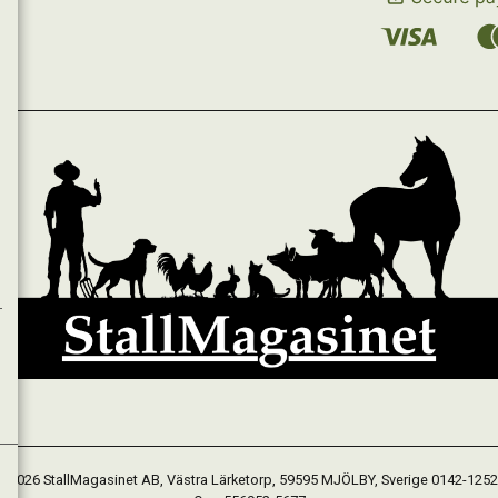
 2026 StallMagasinet AB, Västra Lärketorp, 59595 MJÖLBY, Sverige 0142-125