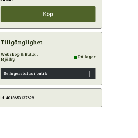
Köp
Tillgänglighet
Webshop & Butik i
På lager
Mjölby
Se lagerstatus i butik
Id: 4018653137628