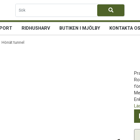
PORT
RIDHUSHARV
BUTIKEN I MJÖLBY
KONTAKTA O
 Hönät tunnel
Pr
Ro
fö
Met
Enk
Lä