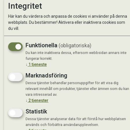
Integritet
Kontakta oss
StallMa
Här kan du värdera och anpassa de cookies vi använder på denna
Om oss
Västra 
webbplats. Du bestämmer! Aktivera eller inaktivera cookies som
59595 
du vill.
Måndag 
Tisdag 
Funktionella
(obligatoriska)
Onsdag 
Du kan inte inaktivera dessa, eftersom webbsidan annars inte
Torsdag
fungerar korrekt.
Fredag 
↓
1
tjeneste
Lördag 
Se avvi
Marknadsföring
Dessa tjänster behandlar personuppgifter för att visa dig
relevant innehåll om produkter, tjänster eller ämnen som du kan
vara intresserad av.
↓
2
tjenester
Statistik
Dessa tjänster analyserar data för att förstå hur webbplatsen
används och förbättra användarupplevelsen.