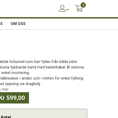
0
SS
OM OSS
aktisk hötunnel som kan fyllas från båda sidor
busta fjädrande band med karbinhakar åt sidorna
r enkel montering
allinsatser i änden och i mitten för enkel fyllning
el öppning via dragkedj ...
s mer
Kr 599,00
Antal