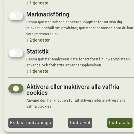
↓
1
tjeneste
Marknadsföring
Dessa tjänster behandlar personuppgifter för att visa dig
relevant innehåll om produkter, tjänster eller ämnen som du kan
vara intresserad av.
↓
2
tjenester
Statistik
Dessa tjänster analyserar data för att förstå hur webbplatsen
används och förbättra användarupplevelsen.
↓
1
tjeneste
Aktivera eller inaktivera alla valfria
cookies
Använd den här knappen för att aktivera eller inaktivera alla
valfria cookies.
Endast nödvändiga
Godta val
Godta alla
©