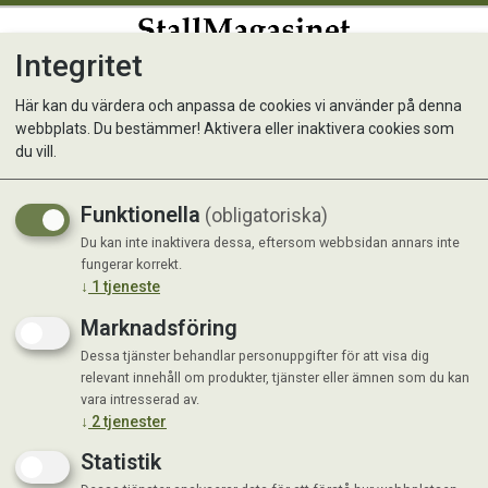
Integritet
0
Här kan du värdera och anpassa de cookies vi använder på denna
webbplats. Du bestämmer! Aktivera eller inaktivera cookies som
Kunde inte hitta produkten
du vill.
Förstasida
Funktionella
(obligatoriska)
Du kan inte inaktivera dessa, eftersom webbsidan annars inte
fungerar korrekt.
↓
1
tjeneste
Marknadsföring
Dessa tjänster behandlar personuppgifter för att visa dig
relevant innehåll om produkter, tjänster eller ämnen som du kan
vara intresserad av.
↓
2
tjenester
Statistik