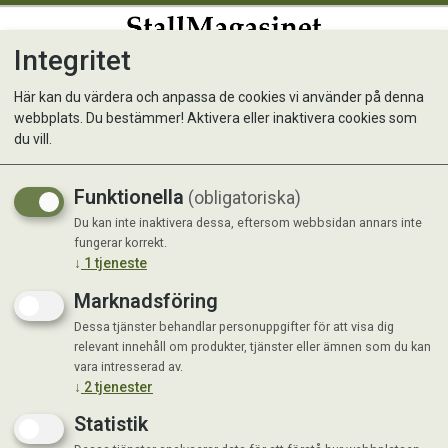
Integritet
0
Här kan du värdera och anpassa de cookies vi använder på denna
webbplats. Du bestämmer! Aktivera eller inaktivera cookies som
Hösilage 1:2 E4 2024 Stora
du vill.
Dubbelbal Fyrkantsbal ~320
Funktionella
(obligatoriska)
kg
Du kan inte inaktivera dessa, eftersom webbsidan annars inte
fungerar korrekt.
↓
1
tjeneste
Marknadsföring
Dessa tjänster behandlar personuppgifter för att visa dig
relevant innehåll om produkter, tjänster eller ämnen som du kan
vara intresserad av.
↓
2
tjenester
Statistik