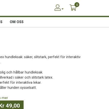
0
SS
OM OSS
ex hundleksak: säker, slitstark, perfekt för interaktiv
.
olig och hållbar hundleksak.
illverkad i säker och slitstark latex.
erfekt för interaktiva lekar.
åller hunden sysselsatt.
s mer
Kr 49,00