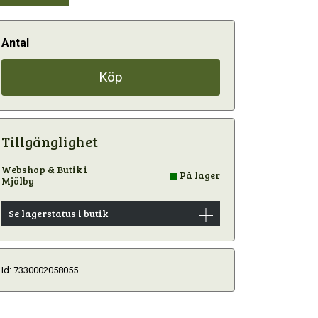
Antal
Köp
Tillgänglighet
Webshop & Butik i
På lager
Mjölby
Se lagerstatus i butik
Id: 7330002058055