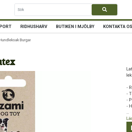
PORT
RIDHUSHARV
BUTIKEN I MJÖLBY
KONTAKTA O
Hundleksak Burgare Latex
atex
Lat
lek
- R
- T
- P
- H
...
Lä