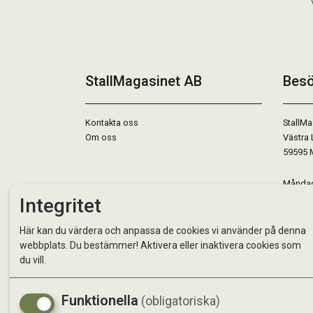
StallMagasinet AB
Besö
Kontakta oss
StallMa
Om oss
Västra 
59595 
Måndag 
Tisdag 
Integritet
Onsdag 
Torsdag
Här kan du värdera och anpassa de cookies vi använder på denna
Fredag 
webbplats. Du bestämmer! Aktivera eller inaktivera cookies som
Lördag 
du vill.
Se avvi
Funktionella
(obligatoriska)