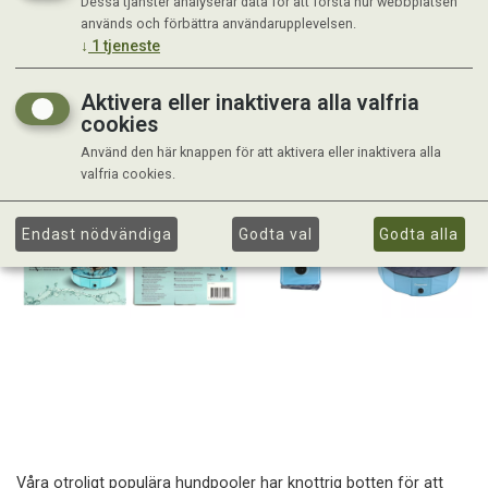
Dessa tjänster analyserar data för att förstå hur webbplatsen
används och förbättra användarupplevelsen.
↓
1
tjeneste
Aktivera eller inaktivera alla valfria
cookies
Använd den här knappen för att aktivera eller inaktivera alla
valfria cookies.
Endast nödvändiga
Godta val
Godta alla
Våra otroligt populära hundpooler har knottrig botten för att