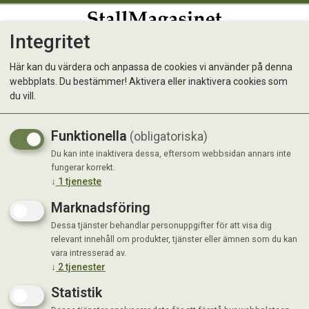
Integritet
0
Här kan du värdera och anpassa de cookies vi använder på denna
webbplats. Du bestämmer! Aktivera eller inaktivera cookies som
Hundskål rostfri insats vit
du vill.
950ml
Funktionella
(obligatoriska)
Du kan inte inaktivera dessa, eftersom webbsidan annars inte
fungerar korrekt.
↓
1
tjeneste
Marknadsföring
Dessa tjänster behandlar personuppgifter för att visa dig
relevant innehåll om produkter, tjänster eller ämnen som du kan
vara intresserad av.
↓
2
tjenester
Statistik