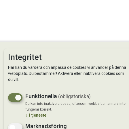
Integritet
Här kan du värdera och anpassa de cookies vi använder på denna
webbplats. Du bestämmer! Aktivera eller inaktivera cookies som
du vill.
StallMagasinet AB
Besö
Funktionella
(obligatoriska)
Kontakta oss
StallMa
Du kan inte inaktivera dessa, eftersom webbsidan annars inte
Om oss
Västra 
fungerar korrekt.
59595 
↓
1
tjeneste
Marknadsföring
Måndag 