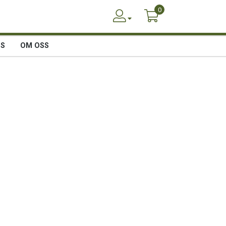
0
SS
OM OSS