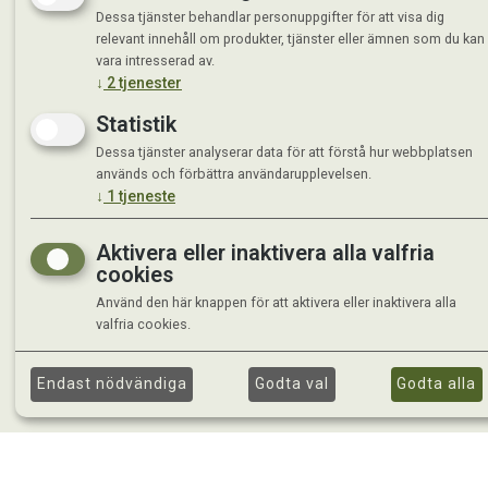
Tisdag 
Dessa tjänster behandlar personuppgifter för att visa dig
Onsdag 
relevant innehåll om produkter, tjänster eller ämnen som du kan
Torsdag
vara intresserad av.
Fredag 
↓
2
tjenester
Lördag 
Statistik
Se avvi
Dessa tjänster analyserar data för att förstå hur webbplatsen
används och förbättra användarupplevelsen.
↓
1
tjeneste
Aktivera eller inaktivera alla valfria
cookies
Använd den här knappen för att aktivera eller inaktivera alla
valfria cookies.
Endast nödvändiga
Godta val
Godta alla