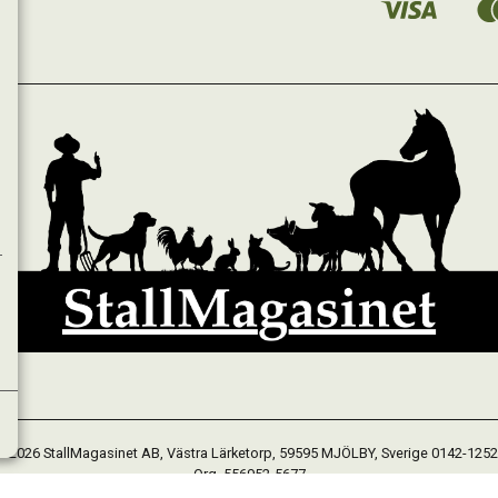
 2026 StallMagasinet AB, Västra Lärketorp, 59595 MJÖLBY, Sverige 0142-125
Org. 556952-5677
Powered by Proline