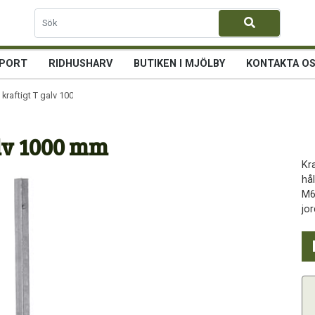
PORT
RIDHUSHARV
BUTIKEN I MJÖLBY
KONTAKTA O
 kraftigt T galv 1000 mm
alv 1000 mm
Kr
hål
M6 
jo