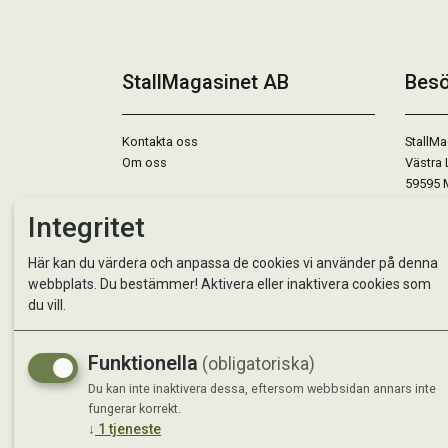
StallMagasinet AB
Besö
Kontakta oss
StallMa
Om oss
Västra 
59595 
Integritet
Måndag 
Tisdag 
Här kan du värdera och anpassa de cookies vi använder på denna
Onsdag 
webbplats. Du bestämmer! Aktivera eller inaktivera cookies som
Torsdag
du vill.
Fredag 
Lördag 
Se avvi
Funktionella
(obligatoriska)
Du kan inte inaktivera dessa, eftersom webbsidan annars inte
fungerar korrekt.
↓
1
tjeneste