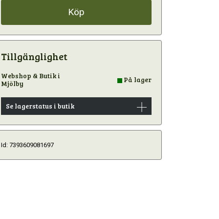
Köp
Tillgänglighet
Webshop & Butik i
På lager
Mjölby
Se lagerstatus i butik
Id: 7393609081697