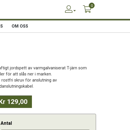
0
SS
OM OSS
aftigt jordspett av varmgalvaniserat T-järn som
ler för att slås ner i marken.
rostfri skruv för anslutning av
rdanslutningskabel.
Kr 129,00
Antal