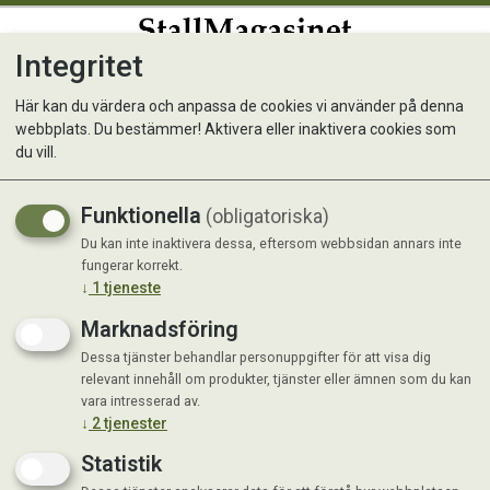
Integritet
0
Här kan du värdera och anpassa de cookies vi använder på denna
webbplats. Du bestämmer! Aktivera eller inaktivera cookies som
JR Farm Himalayasalt Lick
du vill.
Stone 80gr
Funktionella
(obligatoriska)
Du kan inte inaktivera dessa, eftersom webbsidan annars inte
fungerar korrekt.
↓
1
tjeneste
Marknadsföring
Dessa tjänster behandlar personuppgifter för att visa dig
relevant innehåll om produkter, tjänster eller ämnen som du kan
vara intresserad av.
↓
2
tjenester
Statistik