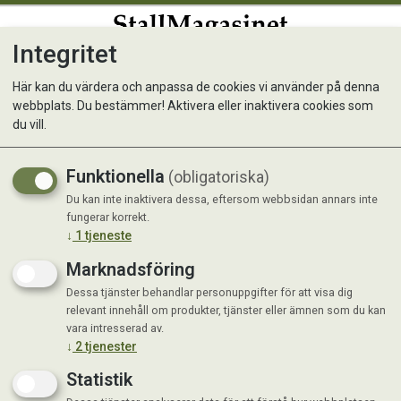
Integritet
0
Här kan du värdera och anpassa de cookies vi använder på denna
webbplats. Du bestämmer! Aktivera eller inaktivera cookies som
JR Farm Jordgubbar 20 gr
du vill.
Funktionella
(obligatoriska)
Du kan inte inaktivera dessa, eftersom webbsidan annars inte
fungerar korrekt.
↓
1
tjeneste
Marknadsföring
Dessa tjänster behandlar personuppgifter för att visa dig
relevant innehåll om produkter, tjänster eller ämnen som du kan
vara intresserad av.
↓
2
tjenester
Statistik