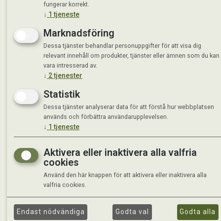
fungerar korrekt.
↓
1
tjeneste
Marknadsföring
Dessa tjänster behandlar personuppgifter för att visa dig
relevant innehåll om produkter, tjänster eller ämnen som du kan
vara intresserad av.
↓
2
tjenester
Statistik
Dessa tjänster analyserar data för att förstå hur webbplatsen
används och förbättra användarupplevelsen.
↓
1
tjeneste
Aktivera eller inaktivera alla valfria
cookies
Använd den här knappen för att aktivera eller inaktivera alla
valfria cookies.
Endast nödvändiga
Godta val
Godta alla
©