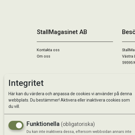
StallMagasinet AB
Besö
Kontakta oss
StallMa
Om oss
Västra 
59595 
Måndag 
Integritet
Tisdag 
Onsdag 
Här kan du värdera och anpassa de cookies vi använder på denna
Torsdag
webbplats. Du bestämmer! Aktivera eller inaktivera cookies som
Fredag 
du vill.
Lördag 
Se avvi
Funktionella
(obligatoriska)
Du kan inte inaktivera dessa, eftersom webbsidan annars inte