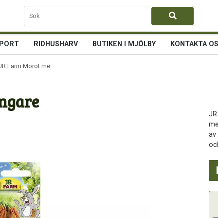
PORT
RIDHUSHARV
BUTIKEN I MJÖLBY
KONTAKTA O
JR Farm Morot med hängare
ngare
JR
me
av
oc