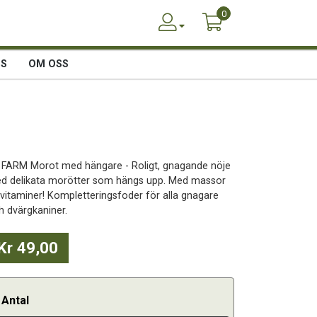
0
SS
OM OSS
 FARM Morot med hängare - Roligt, gnagande nöje
d delikata morötter som hängs upp. Med massor
 vitaminer! Kompletteringsfoder för alla gnagare
h dvärgkaniner.
Kr 49,00
Antal