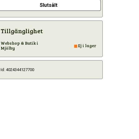
Slutsålt
Tillgänglighet
Webshop & Butik i
Ej i lager
Mjölby
Id: 4024344127700