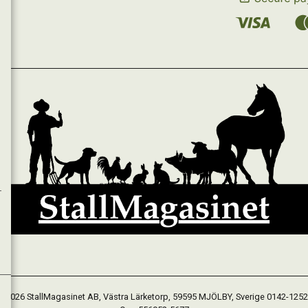
 2026 StallMagasinet AB, Västra Lärketorp, 59595 MJÖLBY, Sverige 0142-125