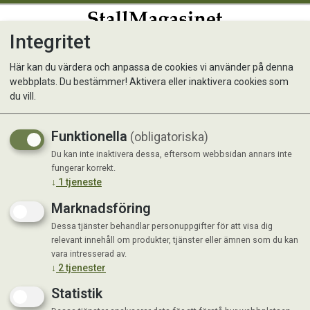
Integritet
0
Här kan du värdera och anpassa de cookies vi använder på denna
webbplats. Du bestämmer! Aktivera eller inaktivera cookies som
Jutesnöre natur 60m
du vill.
Funktionella
(obligatoriska)
Du kan inte inaktivera dessa, eftersom webbsidan annars inte
fungerar korrekt.
↓
1
tjeneste
Marknadsföring
Dessa tjänster behandlar personuppgifter för att visa dig
relevant innehåll om produkter, tjänster eller ämnen som du kan
vara intresserad av.
↓
2
tjenester
Statistik