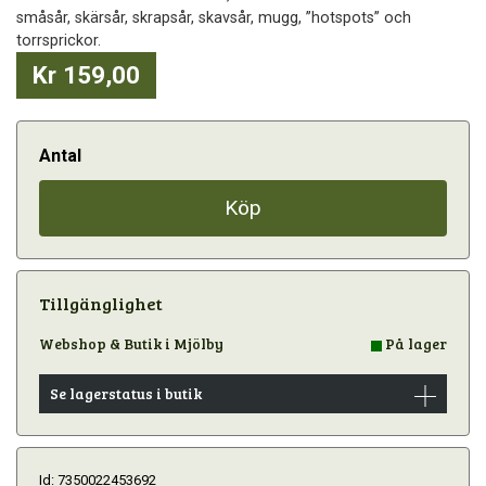
småsår, skärsår, skrapsår, skavsår, mugg, ”hotspots” och
torrsprickor.
Kr 159,00
Antal
Köp
Tillgänglighet
Webshop & Butik i Mjölby
På lager
Se lagerstatus i butik
Id: 7350022453692