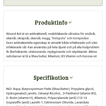
Produktinfo
Wound Aid är en antibakteriell, snabbläkande sårsalva för småsår,
skärsår, skrapsår, skavsår, mugg, ”hotspots” och torrsprickor.
Dess antibakteriella egenskap är utmärkt både infekterade och icke-
infekterade sår. Kan användas på hela djuret och på alla hudproblem.
Är återfuktande, vitaliserande, mjukgörande och skyddande. Aktiva
substanser är bl.a Shea butter, Allantoin, B5 Vitamin och Kunzea oil.
Specifikation
INCI: Aqua, Butyrospermum Parkii (Shea Butter), Propylene glycol,
Hydrogenated Lanolin, Cetearyl Alcohol, , D-Panthenol (vitamin B5),
D- Biotin (vitamin H), Allantoin, Polyacrylamide (and) C13-14
Isoparaffin (and) Laureth-7, Cetrimonium Chloride, Lavandula