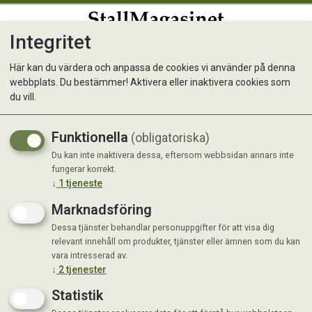
Integritet
0
Här kan du värdera och anpassa de cookies vi använder på denna
webbplats. Du bestämmer! Aktivera eller inaktivera cookies som
K9 Vet WoundAid 150ml
du vill.
Nyhet
Funktionella
(obligatoriska)
Du kan inte inaktivera dessa, eftersom webbsidan annars inte
fungerar korrekt.
↓
1
tjeneste
Marknadsföring
Dessa tjänster behandlar personuppgifter för att visa dig
relevant innehåll om produkter, tjänster eller ämnen som du kan
vara intresserad av.
↓
2
tjenester
Statistik