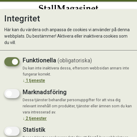
Integritet
0
Här kan du värdera och anpassa de cookies vi använder på denna
webbplats. Du bestämmer! Aktivera eller inaktivera cookies som
Kål, Grön-, Half Tall
du vill.
Funktionella
(obligatoriska)
Du kan inte inaktivera dessa, eftersom webbsidan annars inte
fungerar korrekt.
↓
1
tjeneste
Marknadsföring
Dessa tjänster behandlar personuppgifter för att visa dig
relevant innehåll om produkter, tjänster eller ämnen som du kan
vara intresserad av.
↓
2
tjenester
Statistik