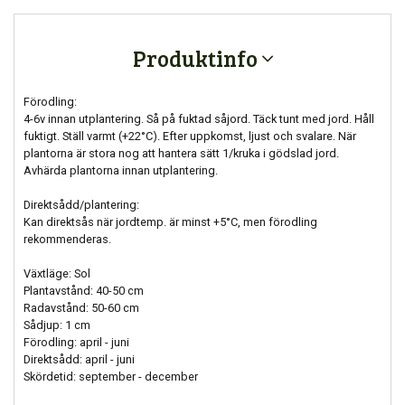
Produktinfo
Förodling:
4-6v innan utplantering. Så på fuktad såjord. Täck tunt med jord. Håll
fuktigt. Ställ varmt (+22°C). Efter uppkomst, ljust och svalare. När
plantorna är stora nog att hantera sätt 1/kruka i gödslad jord.
Avhärda plantorna innan utplantering.
Direktsådd/plantering:
Kan direktsås när jordtemp. är minst +5°C, men förodling
rekommenderas.
Växtläge: Sol
Plantavstånd: 40-50 cm
Radavstånd: 50-60 cm
Sådjup: 1 cm
Förodling: april - juni
Direktsådd: april - juni
Skördetid: september - december