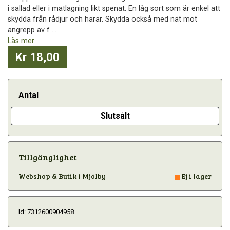
i sallad eller i matlagning likt spenat. En låg sort som är enkel att
skydda från rådjur och harar. Skydda också med nät mot
angrepp av f ...
Läs mer
Kr 18,00
Antal
Slutsålt
Tillgänglighet
Webshop & Butik i Mjölby
Ej i lager
Id: 7312600904958