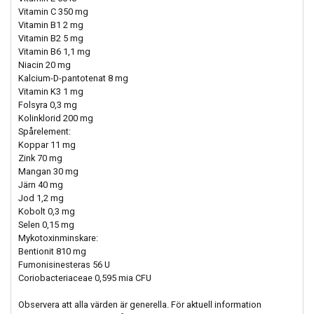
Vitamin C 350 mg
Vitamin B1 2 mg
Vitamin B2 5 mg
Vitamin B6 1,1 mg
Niacin 20 mg
Kalcium-D-pantotenat 8 mg
Vitamin K3 1 mg
Folsyra 0,3 mg
Kolinklorid 200 mg
Spårelement:
Koppar 11 mg
Zink 70 mg
Mangan 30 mg
Järn 40 mg
Jod 1,2 mg
Kobolt 0,3 mg
Selen 0,15 mg
Mykotoxinminskare:
Bentionit 810 mg
Fumonisinesteras 56 U
Coriobacteriaceae 0,595 mia CFU
Observera att alla värden är generella. För aktuell information