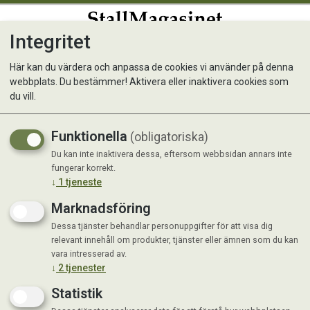
Integritet
0
Här kan du värdera och anpassa de cookies vi använder på denna
webbplats. Du bestämmer! Aktivera eller inaktivera cookies som
Kanin- och Marsvinfoder
du vill.
Funktionella
(obligatoriska)
Du kan inte inaktivera dessa, eftersom webbsidan annars inte
fungerar korrekt.
↓
1
tjeneste
Marknadsföring
Dessa tjänster behandlar personuppgifter för att visa dig
relevant innehåll om produkter, tjänster eller ämnen som du kan
vara intresserad av.
↓
2
tjenester
Statistik