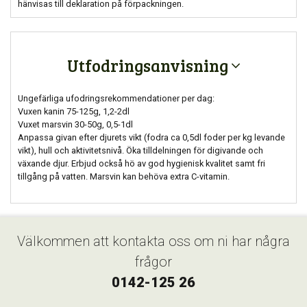
hänvisas till deklaration på förpackningen.
Utfodringsanvisning
Ungefärliga ufodringsrekommendationer per dag:
Vuxen kanin 75-125g, 1,2-2dl
Vuxet marsvin 30-50g, 0,5-1dl
Anpassa givan efter djurets vikt (fodra ca 0,5dl foder per kg levande
vikt), hull och aktivitetsnivå. Öka tilldelningen för digivande och
växande djur. Erbjud också hö av god hygienisk kvalitet samt fri
tillgång på vatten. Marsvin kan behöva extra C-vitamin.
Välkommen att kontakta oss om ni har några
frågor
0142-125 26