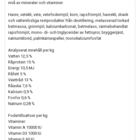
nivå av mineraler och vitaminer.
Havre, vetekli, vete, vetefodermjöl, korn, rapsfrömjöl, havrekli, drank
och vattenlösliga restprodukter från destillering, melasserad torkad
betmassa, grönmjöl, kalciumkarbonat, betmelass, värmebehandlat
rapsfrömjöl, mono- di- och triglycerider av fettsyror, bryggerijäst,
natriumklorid, palmkärnexpeller, monokalciumfosfat
Analyserat innehåll per kg
Vatten 12,5 %
Råprotein 15 %
Energi 10,5 MJ
Råfett 5 %
Växttråd 13 %
Råaska 7,6 %
Kalcium 0,9 %
Fosfor 0,6 %
Natrium 0,28 %
Fodertillsattser per kg
Vitaminer:
Vitamin A 10000 IU
Vitamin D3 1000 IU
Vitamin E 60 IU