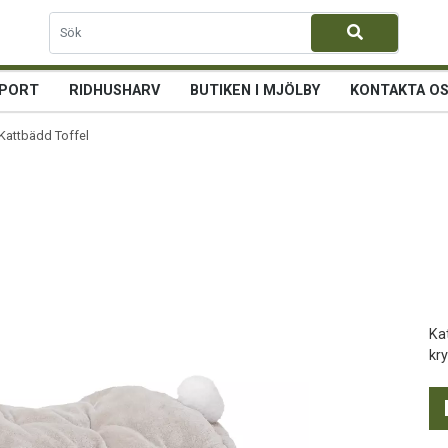
PORT
RIDHUSHARV
BUTIKEN I MJÖLBY
KONTAKTA O
Kattbädd Toffel
Ka
kry