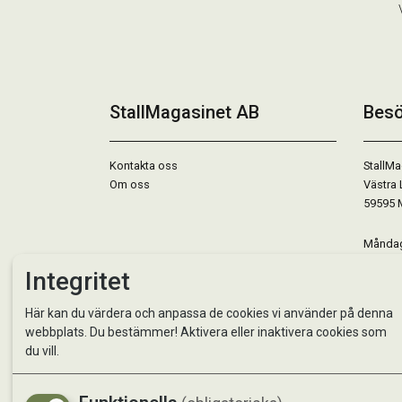
StallMagasinet AB
Besö
Kontakta oss
StallMa
Om oss
Västra 
59595 
Måndag 
Tisdag 
Integritet
Onsdag 
Torsdag
Här kan du värdera och anpassa de cookies vi använder på denna
Fredag 
webbplats. Du bestämmer! Aktivera eller inaktivera cookies som
Lördag 
du vill.
Se avvi