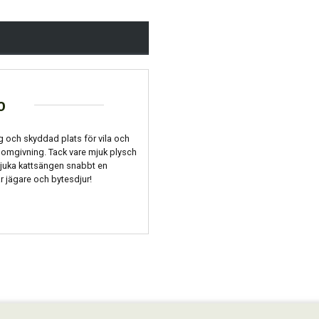
o
g och skyddad plats för vila och
 omgivning. Tack vare mjuk plysch
mjuka kattsängen snabbt en
är jägare och bytesdjur!