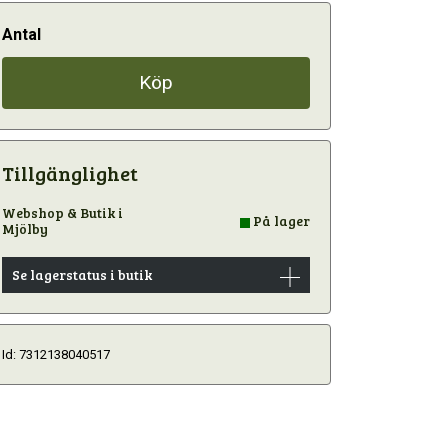
Antal
Köp
Tillgänglighet
Webshop & Butik i
På lager
Mjölby
Se lagerstatus i butik
Id: 7312138040517