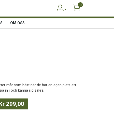
0
SS
OM OSS
tter mår som bäst när de har en egen plats att
pa in i och känna sig säkra.
Kr 299,00