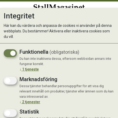
Integritet
0
Här kan du värdera och anpassa de cookies vi använder på denna
webbplats. Du bestämmer! Aktivera eller inaktivera cookies som
Kattlåda Clyde Svart
du vill.
Funktionella
(obligatoriska)
Du kan inte inaktivera dessa, eftersom webbsidan annars inte
fungerar korrekt.
↓
1
tjeneste
Marknadsföring
Dessa tjänster behandlar personuppgifter för att visa dig
relevant innehåll om produkter, tjänster eller ämnen som du kan
vara intresserad av.
↓
2
tjenester
Statistik