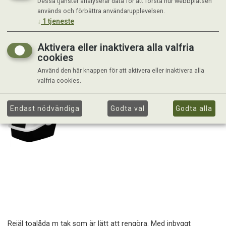
Dessa tjänster analyserar data för att förstå hur webbplatsen
används och förbättra användarupplevelsen.
↓
1
tjeneste
Aktivera eller inaktivera alla valfria
cookies
Använd den här knappen för att aktivera eller inaktivera alla
valfria cookies.
Endast nödvändiga
Godta val
Godta alla
Rejäl toalåda m tak som är lätt att rengöra. Med inbyggt