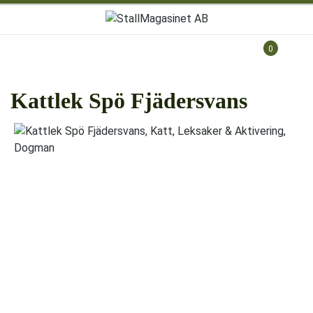
0
Kattlek Spö Fjädersvans