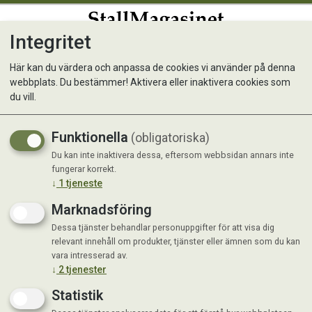
Integritet
0
Här kan du värdera och anpassa de cookies vi använder på denna
webbplats. Du bestämmer! Aktivera eller inaktivera cookies som
Kattsele-set Findus
du vill.
Funktionella
(obligatoriska)
Du kan inte inaktivera dessa, eftersom webbsidan annars inte
fungerar korrekt.
↓
1
tjeneste
Marknadsföring
Dessa tjänster behandlar personuppgifter för att visa dig
relevant innehåll om produkter, tjänster eller ämnen som du kan
vara intresserad av.
↓
2
tjenester
Statistik