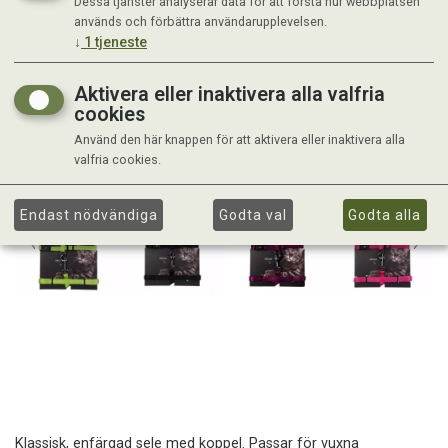
Dessa tjänster analyserar data för att förstå hur webbplatsen
används och förbättra användarupplevelsen.
↓
1
tjeneste
Aktivera eller inaktivera alla valfria
cookies
Använd den här knappen för att aktivera eller inaktivera alla
valfria cookies.
Endast nödvändiga
Godta val
Godta alla
Klassisk, enfärgad sele med koppel. Passar för vuxna