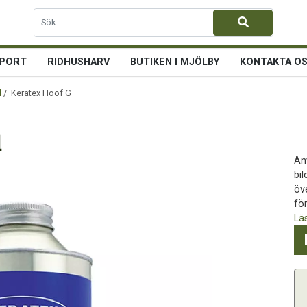
PORT
RIDHUSHARV
BUTIKEN I MJÖLBY
KONTAKTA O
d
/ Keratex Hoof Gel 500ml
l
An
bi
öv
för
Lä