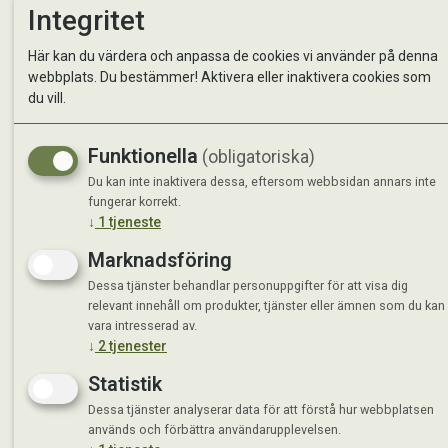
Integritet
Kontakta oss
StallMa
Här kan du värdera och anpassa de cookies vi använder på denna
Om oss
Västra 
webbplats. Du bestämmer! Aktivera eller inaktivera cookies som
59595 
du vill.
Måndag 
Tisdag 
Funktionella
(obligatoriska)
Onsdag 
Du kan inte inaktivera dessa, eftersom webbsidan annars inte
Torsdag
fungerar korrekt.
Fredag 
↓
1
tjeneste
Lördag 
Se avvi
Marknadsföring
Dessa tjänster behandlar personuppgifter för att visa dig
relevant innehåll om produkter, tjänster eller ämnen som du kan
vara intresserad av.
↓
2
tjenester
Statistik
Dessa tjänster analyserar data för att förstå hur webbplatsen
används och förbättra användarupplevelsen.