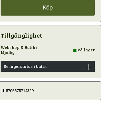
Köp
Tillgänglighet
Webshop & Butik i
På lager
Mjölby
Se lagerstatus i butik
Id: 5706875714329