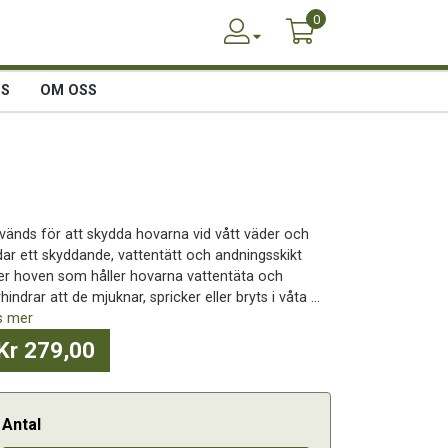
0
SS
OM OSS
vänds för att skydda hovarna vid vått väder och
ldar ett skyddande, vattentätt och andningsskikt
er hoven som håller hovarna vattentäta och
hindrar att de mjuknar, spricker eller bryts i våta ...
s mer
Kr 279,00
Antal