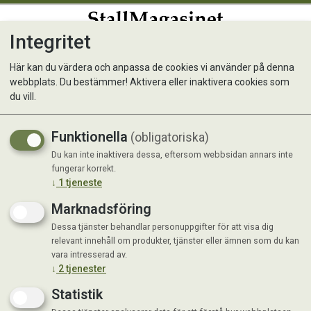
Integritet
0
Här kan du värdera och anpassa de cookies vi använder på denna
webbplats. Du bestämmer! Aktivera eller inaktivera cookies som
Kunde inte hitta produkten
du vill.
Förstasida
Funktionella
(obligatoriska)
Du kan inte inaktivera dessa, eftersom webbsidan annars inte
fungerar korrekt.
↓
1
tjeneste
Marknadsföring
Dessa tjänster behandlar personuppgifter för att visa dig
relevant innehåll om produkter, tjänster eller ämnen som du kan
vara intresserad av.
↓
2
tjenester
Statistik