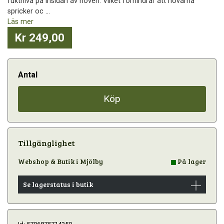
fuktnivå på insidan av hoven. Vilket förhindrar att hovarna
spricker oc ...
Läs mer
Kr 249,00
Antal
Köp
Tillgänglighet
Webshop & Butik i Mjölby
På lager
Se lagerstatus i butik