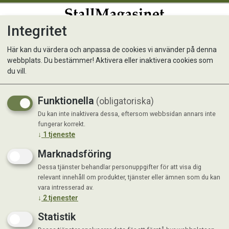
Integritet
0
Här kan du värdera och anpassa de cookies vi använder på denna
webbplats. Du bestämmer! Aktivera eller inaktivera cookies som
Keratex Hoof Moisturiser
du vill.
500ml
Funktionella
(obligatoriska)
Återställer rätt fuktnivå i hoven
Du kan inte inaktivera dessa, eftersom webbsidan annars inte
fungerar korrekt.
↓
1
tjeneste
Marknadsföring
Dessa tjänster behandlar personuppgifter för att visa dig
relevant innehåll om produkter, tjänster eller ämnen som du kan
vara intresserad av.
↓
2
tjenester
Statistik