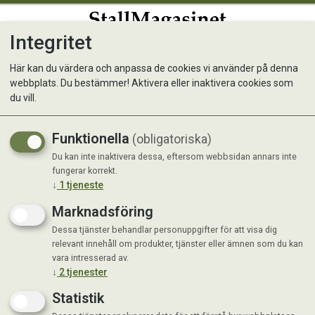
Integritet
0
Här kan du värdera och anpassa de cookies vi använder på denna
webbplats. Du bestämmer! Aktivera eller inaktivera cookies som
Klisterlinda Tensoplast
du vill.
Elastisk 67%
Funktionella
(obligatoriska)
Fixering av bandage
Du kan inte inaktivera dessa, eftersom webbsidan annars inte
fungerar korrekt.
↓
1
tjeneste
Marknadsföring
Dessa tjänster behandlar personuppgifter för att visa dig
relevant innehåll om produkter, tjänster eller ämnen som du kan
vara intresserad av.
↓
2
tjenester
Statistik