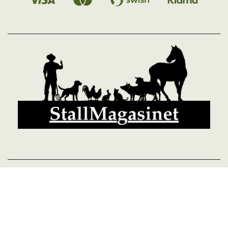
© 2026 StallMagasinet AB, Västra Lärketorp, 59595 MJÖLBY,
Sverige 0142-12526
Org. 556952-5677
Powered by Proline