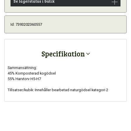
Se lagerstatus i butik
Id: 7393202360557
Specifikation
Sammansättning:
45% Komposterad kogödsel
55% Harvtorv H5-H7
Tillsatser/kubik: Innehåller bearbetad naturgödsel kategori 2