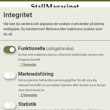
Integritet
0
Här kan du värdera och anpassa de cookies vi använder på denna
webbplats. Du bestämmer! Aktivera eller inaktivera cookies som
Kogödsel kompost 50 L
du vill.
Naturligt gödsel
Funktionella
(obligatoriska)
Du kan inte inaktivera dessa, eftersom webbsidan annars inte
fungerar korrekt.
↓
1
tjeneste
Marknadsföring
Dessa tjänster behandlar personuppgifter för att visa dig
relevant innehåll om produkter, tjänster eller ämnen som du kan
vara intresserad av.
↓
2
tjenester
Statistik